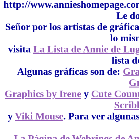
http://www.annieshomepage.com
Le do
Señor por los artistas de gráfica
lo mis
visita
La Lista de Annie de Lug
lista d
Algunas gráficas son de:
Gra
Gr
Graphics by Irene
y
Cute Count
Scrib
y
Viki Mouse
. Para ver alguna
La Página de Webrings de An